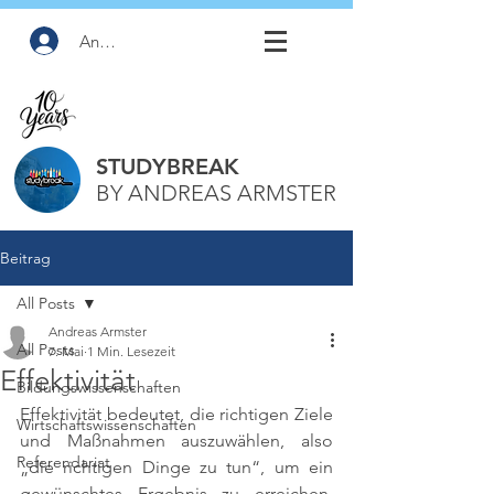
Anmelden
STUDYBREAK
BY ANDREAS ARMSTER
Beitrag
All Posts
Andreas Armster
All Posts
7. Mai
1 Min. Lesezeit
Effektivität
Bildungswissenschaften
Effektivität bedeutet, die richtigen Ziele 
Wirtschaftswissenschaften
und Maßnahmen auszuwählen, also 
Referendariat
„die richtigen Dinge zu tun“, um ein 
gewünschtes Ergebnis zu erreichen. 