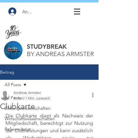
Anmelden
STUDYBREAK
BY ANDREAS ARMSTER
Beitrag
All Posts
Andreas Armster
All Posts
4. Juni
1 Min. Lesezeit
Clubkarte
Bildungswissenschaften
Die Clubkarte dient als Nachweis der 
Wirtschaftswissenschaften
Mitgliedschaft, berechtigt zur Nutzung 
Referendariat
der Clubleistungen und kann zusätzlich 
als Werbeträger sowie zur 