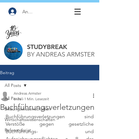
Anmelden
STUDYBREAK
BY ANDREAS ARMSTER
Beitrag
All Posts
Andreas Armster
All Posts
6. Juli
1 Min. Lesezeit
Buchführungsverletzungen
Bildungswissenschaften
Buchführungsverletzungen sind 
Wirtschaftswissenschaften
Verstöße gegen gesetzliche 
Referendariat
Buchführungs- und 
Aufzeichnungspflichten, z. B. das 