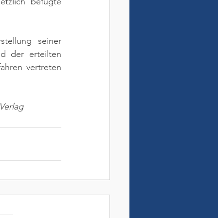
tzlich befugte 
tellung seiner 
der erteilten 
hren vertreten 
Verlag