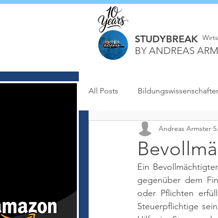
STUDYBREAK
Wirt
BY ANDREAS ARM
All Posts
Bildungswissenschafte
Andreas Armster
5
Bevollmä
Ein Bevollmächtigter
gegenüber dem Fina
oder Pflichten erfü
Steuerpflichtige se