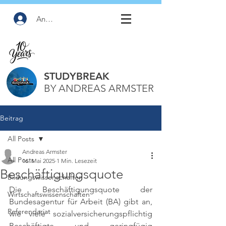
Anmelden
STUDYBREAK
BY ANDREAS ARMSTER
Beitrag
All Posts
Andreas Armster
All Posts
16. Mai 2025
1 Min. Lesezeit
Beschäftigungsquote
Bildungswissenschaften
Die Beschäftigungsquote der 
Wirtschaftswissenschaften
Bundesagentur für Arbeit (BA) gibt an, 
Referendariat
wie viele sozialversicherungspflichtig 
Beschäftigte und geringfügig 