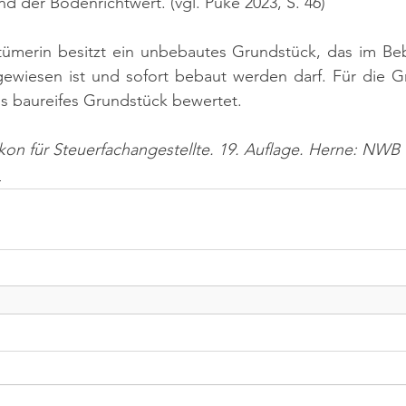
nd der Bodenrichtwert. 
(vgl. Puke 2023, S. 46)
ntümerin besitzt ein unbebautes Grundstück, das im Beb
wiesen ist und sofort bebaut werden darf. Für die Gr
ls baureifes Grundstück bewertet.
ikon für Steuerfachangestellte. 19. Auflage. Herne: NWB 
n