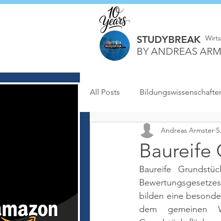
STUDYBREAK
Wirt
BY ANDREAS ARM
All Posts
Bildungswissenschafte
Andreas Armster
5
Baureife
Baureife Grundstü
Bewertungsgesetzes 
bilden eine besonde
dem gemeinen We