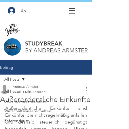
Anmelden
STUDYBREAK
BY ANDREAS ARMSTER
Beitrag
All Posts
Andreas Armster
All Posts
5. Juli
1 Min. Lesezeit
Außerordentliche Einkünfte
Bildungswissenschaften
Außerordentliche Einkünfte sind 
Wirtschaftswissenschaften
Einkünfte, die nicht regelmäßig anfallen 
Referendariat
und deshalb steuerlich begünstigt 
behandelt werden können. Hierzu 