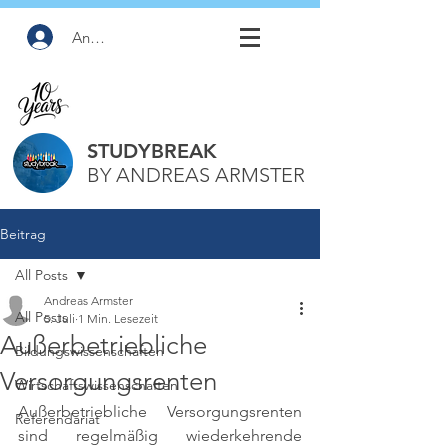
Anmelden
STUDYBREAK
BY ANDREAS ARMSTER
Beitrag
All Posts
Andreas Armster
All Posts
5. Juli
1 Min. Lesezeit
Außerbetriebliche
Bildungswissenschaften
Versorgungsrenten
Wirtschaftswissenschaften
Außerbetriebliche Versorgungsrenten 
Referendariat
sind regelmäßig wiederkehrende 