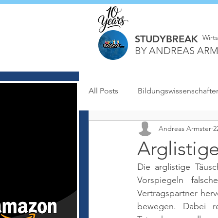
STUDYBREAK
Wirt
BY ANDREAS ARM
All Posts
Bildungswissenschafte
Andreas Armster
2
Arglistig
Die arglistige Täus
Vorspiegeln falsc
Vertragspartner herv
bewegen. Dabei re