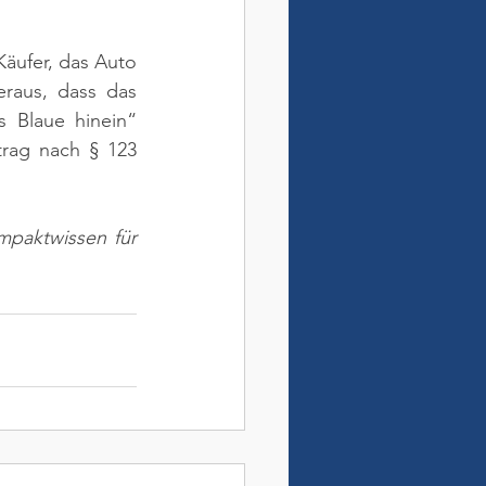
äufer, das Auto 
eraus, dass das 
 Blaue hinein“ 
trag nach § 123 
ompaktwissen für 