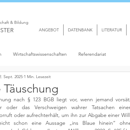
schaft & Bildung
STER
ANGEBOT
DATENBANK
LITERATUR
n
Wirtschaftswissenschaften
Referendariat
2. Sept. 2025
1 Min. Lesezeit
e Täuschung
chung nach § 123 BGB liegt vor, wenn jemand vorsätz
her oder das Verschweigen wahrer Tatsachen eine
orruft oder aufrechterhält, um ihn zur Abgabe einer Will
icht schon eine Aussage „ins Blaue hinein“ ohne