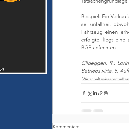
Tatsachengrundlage 
Beispiel: Ein Verkäu
sei unfallfrei, obwo
Fahrzeug einen erhe
erfolgte, liegt ein
BGB anfechten.
Gildeggen, R.; Lorins
Betriebswirte. 5. Au
Wirtschaftswissenschafte
Kommentare