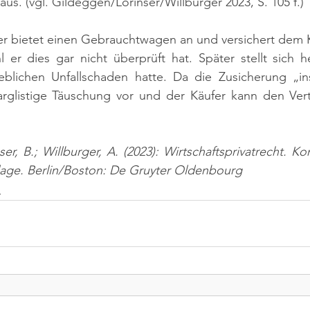
aus. 
(vgl. Gildeggen/Lorinser/Willburger 2023, S. 105 f.)
fer bietet einen Gebrauchtwagen an und versichert dem K
hl er dies gar nicht überprüft hat. Später stellt sich h
blichen Unfallschaden hatte. Da die Zusicherung „ins
e arglistige Täuschung vor und der Käufer kann den Ver
er, B.; Willburger, A. (2023): Wirtschaftsprivatrecht. K
flage. Berlin/Boston: De Gruyter Oldenbourg
n