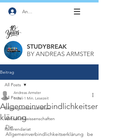
Anmelden
STUDYBREAK
BY ANDREAS ARMSTER
Beitrag
All Posts
Andreas Armster
All Posts
1. Juli
1 Min. Lesezeit
Allgemeinverbindlichkeitser
Bildungswissenschaften
klärung
Wirtschaftswissenschaften
Die 
Referendariat
Allgemeinverbindlichkeitserklärung be