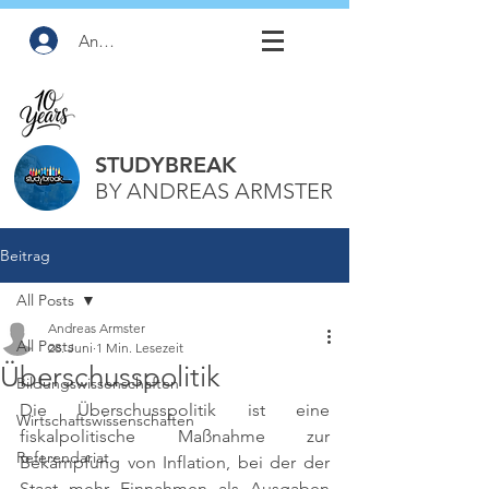
Anmelden
STUDYBREAK
BY ANDREAS ARMSTER
Beitrag
All Posts
Andreas Armster
All Posts
28. Juni
1 Min. Lesezeit
Überschusspolitik
Bildungswissenschaften
Die Überschusspolitik ist eine 
Wirtschaftswissenschaften
fiskalpolitische Maßnahme zur 
Referendariat
Bekämpfung von Inflation, bei der der 
Staat mehr Einnahmen als Ausgaben 