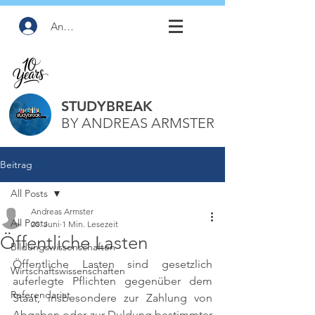
Anmelden
STUDYBREAK
BY ANDREAS ARMSTER
Beitrag
All Posts
Andreas Armster
All Posts
20. Juni
1 Min. Lesezeit
Öffentliche Lasten
Bildungswissenschaften
Öffentliche Lasten sind gesetzlich 
Wirtschaftswissenschaften
auferlegte Pflichten gegenüber dem 
Referendariat
Staat, insbesondere zur Zahlung von 
Abgaben oder zur Duldung bestimmter 