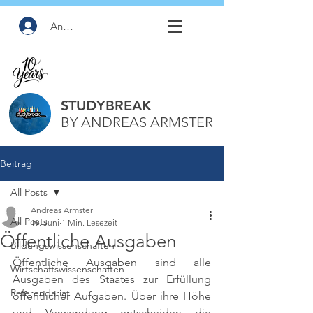
Anmelden
STUDYBREAK
BY ANDREAS ARMSTER
Beitrag
All Posts
Andreas Armster
All Posts
19. Juni
1 Min. Lesezeit
Öffentliche Ausgaben
Bildungswissenschaften
Öffentliche Ausgaben sind alle 
Wirtschaftswissenschaften
Ausgaben des Staates zur Erfüllung 
Referendariat
öffentlicher Aufgaben. Über ihre Höhe 
und Verwendung entscheiden die 