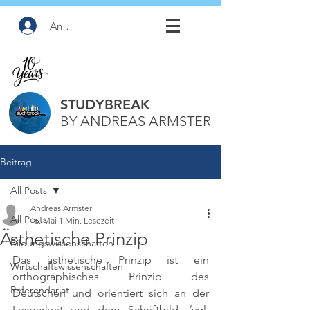
Anmelden
STUDYBREAK
BY ANDREAS ARMSTER
Beitrag
All Posts
Andreas Armster
All Posts
16. Mai
1 Min. Lesezeit
Ästhetische Prinzip
Bildungswissenschaften
Das ästhetische Prinzip ist ein 
Wirtschaftswissenschaften
orthographisches Prinzip des 
Referendariat
Deutschen und orientiert sich an der 
Lesbarkeit und dem Schriftbild. 
(vgl. 